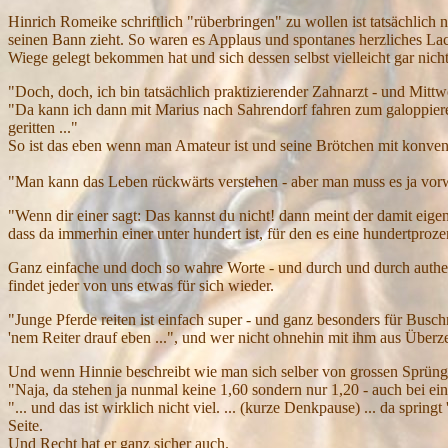
Hinrich Romeike schriftlich "rüberbringen" zu wollen ist tatsächlich n
seinen Bann zieht. So waren es Applaus und spontanes herzliches Lach
Wiege gelegt bekommen hat und sich dessen selbst vielleicht gar nich
"Doch, doch, ich bin tatsächlich praktizierender Zahnarzt - und Mittw
"Da kann ich dann mit Marius nach Sahrendorf fahren zum galoppier
geritten ..."
So ist das eben wenn man Amateur ist und seine Brötchen mit konventi
"Man kann das Leben rückwärts verstehen - aber man muss es ja vorwä
"Wenn dir einer sagt: Das kannst du nicht! dann meint der damit eigen
dass da immerhin einer unter hundert ist, für den es eine hundertpro
Ganz einfache und doch so wahre Worte - und durch und durch authenti
findet jeder von uns etwas für sich wieder.
"Junge Pferde reiten ist einfach super - und ganz besonders für Buschr
'nem Reiter drauf eben ...", und wer nicht ohnehin mit ihm aus Über
Und wenn Hinnie beschreibt wie man sich selber von grossen Sprüngen 
"Naja, da stehen ja nunmal keine 1,60 sondern nur 1,20 - auch bei eine
"... und das ist wirklich nicht viel. ... (kurze Denkpause) ... da spring
Seite.
Und Recht hat er ganz sicher auch.