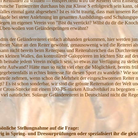
 Reithallen zu schulen — entsprechend wird die Reiterei dem Einsteiger
 deutsche Turnierreiter durchaus bis zur Klasse S erfolgreich sein kann,
alles einmal ganz abgesehen? Ist es nicht traurig, dass man unseren Re
Gelände bei steter Anlehnung im gesamten Ausbildungs-und Schulungspr
egen im eigenen Verein von "Bist du verrückt? Willst du dir die Knoc
Ü
ben-wollen von Geländesprüngen erwähnt?
ndnis der Geländereiterei einfach abhanden gekommen, hier werden jung
 freier Natur an den Reiter gewöhnt, genausowenig wird die Reiterei al
 kann nicht bereits beim Reiterpass und Reiterabzeichen das Durchreit
nes kleinen Walles, das kontrollierte Galoppieren im leichten Sitz auf d
h beinahe jedem Verein möglich sein, so etwas zur Verfügung zu stell
 mehr Aufwand? Hätte man so nicht viel eher die Möglichkeit, bereits frü
egebenenfalls in echtes Interesse für diesen Sport zu wandeln? Wie so
orurteile nehmen, wenn schon die Mehrheit der eingeschworenen Reite
? Es ist schon sonderbar, wir sind die grösste Reiternation der Welt un
r Cross-Strecke mit einem 100-PS-starken Allradvehikel zu begegnen 
 viel natürlicher. Solange Geländereiterei in Deutschland nicht die Re
.
rsönliche
Stellungnahme
auf die Frage:
ig in Spring- und Dressurprüfungen oder spezialisiert ihr die gle