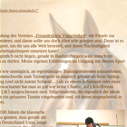
dieser Sport entwickeln?"
ndung des Vereines „
Freundeskreis Vielseitigkeit
“ mit Freude zur
iterei, und daran sollte uns doch allen sehr gelegen sein.
Denn ist es
ort, um die uns alle Welt beneidet, und deren Nachhaltigkeit
elseitigkeitssport umsetzen kann?
entlich nicht liegen, gerade in Basisprüfungen wäre manch ein
len zu dürfen. Meine eigenen Erfahrungen im Umgang mit diesem Sport
ut wie unmöglich, an regelmässigen Trainingseinheiten teilzunehmen,
mmschwelle zum Turniersport ist ungleich grösser als beim Spring-
ng (und nicht zuletzt Schneid....) als zu einem A-Spingen oder einer
ls Erwachsener hat man so gut wie keine Chance, auf LK6-Niveau
er LK5 ausgeschlossen sind.
Stilgeländeritte, die eigentlich der ideale
 ein grösseres Turnier eingebunden sind, oft derart anspruchsvoll in
nn.
100 Jahren die klassische
u geraten, dass gerade die
 in Deutschland Usus, junge