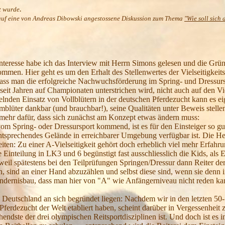
.
t wurde
rt auf eine von Andreas Dibowski angestossene Diskussion zum Thema
"Wie soll sich 
Interesse habe ich das Interview mit Herrn Simons gelesen und die Grü
men. Hier geht es um den Erhalt des Stellenwertes der Vielseitigkeitsre
dass man die erfo
lgreiche Nachwuchsförderung im Spring- und Dressursp
 seit Jahren auf Championaten unterstrichen wird, nicht auch auf den Vi
nden Einsatz von Vollblütern in der deutschen Pferdezucht kann es eig
mblüter dankbar (und brauchbar!), seine Qualitäten unter Beweis stel
 mehr dafür, dass sich zunächst am Konzept etwas ändern muss:
vom Spring- oder Dressursport kommend, ist es für den Einsteiger so g
ntsprechendes Gelände in erreichbarer Umgebung verfügbar ist. Die He
iten: Zu einer A-Vielseitigkeit gehört doch erheblich viel mehr Erfahru
e Einteilung in LK3 und 6 begünstigt fast ausschliesslich die Kids, a
 weil spätestens bei den Teilprüfungen Springen/Dressur dann Reiter d
, sind an einer Hand abzuzählen und selbst diese sind, wenn sie denn in
dernisbau, dass man hier von "A" wie Anfängerniveau nicht reden ka
on Deutschland an sich begründet liegen: Nachdem wir in den letzten 50-
ferdezucht der Welt etabliert haben, scheint darüber in Vergessenheit z
ehendste der drei olympischen Reitsportdisziplinen ist. Und doch ist es