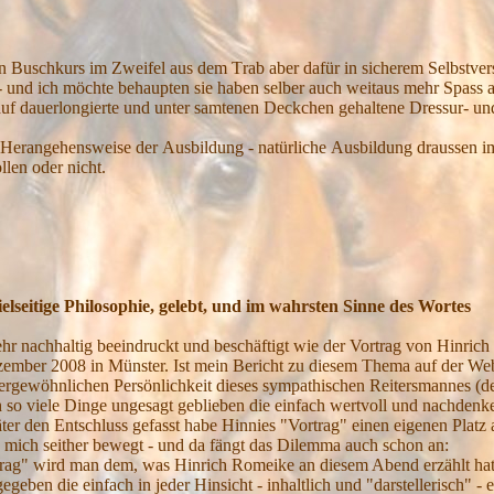
en
B
uschkurs im
Z
weifel aus dem
T
rab aber dafür in sicherem
S
elbstver
- und ich möchte behaupten sie haben selber
auch
weitaus mehr
S
pass 
auf dauerlongierte und
unter samtenen Deckchen gehaltene
D
ressur- u
H
erangehensweise der
A
us
b
ildung - natürliche
A
usbildung draussen 
llen
oder nicht.
elseitige Philosophie, gelebt, und im wahrsten Sinne des Wortes
ehr nachhaltig beeindruckt und beschäftigt wie der Vortrag von Hinri
mber 2008 in Münster. Ist mein Bericht zu diesem Thema auf der Webseit
ergewöhnlichen Persönlichkeit dieses sympathischen Reitersmannes (de
 so viele Dinge ungesagt geblieben die einfach wertvoll und nachdenke
ter den Entschluss gefasst habe Hinnies "Vortrag" einen eigenen Platz 
s mich seither bewegt - und da fängt das Dilemma auch schon an:
rag" wird man dem, was Hinrich Romeike an diesem Abend erzählt hat,
egeben die einfach in jeder Hinsicht - inhaltlich und "darstellerisch" -