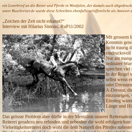
ein
Leserbrief
an die Reiter und Pferde in Westfalen, der damals auch abgedruck
unter Buschreiter.de wurde diese Schreiben ebenfalls veröffentlicht als Antwo
„Zeichen der Zeit nicht erkannt?“
Interview mit Hilarius Simons, RuP11/2002
M
it grossem 
Kenntnis genom
nicht traurig 
eindrucksvoll
Nur am mangel
ordinärer War
sprechen viel
In der Regel 
selbst wenn e
oder Dressurre
A-Dressur, di
einzusteigen,
Einstieg wären
Länge und Hin
Das grösste Problem aber dürfte in der Mentalität unserer Reiternati
Reiterei geradezu neu erfunden und nebenher die wohl erfolgreichste P
Vielseitigkeitsreiterei doch wohl die dem Naturell des Pferdes nahest