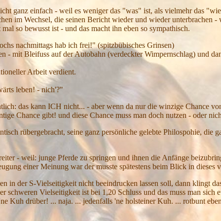
icht ganz einfach - weil es weniger das "was" ist, als vielmehr das "wie
en im Wechsel, die seinen Bericht wieder und wieder unterbrachen - we
t mal so bewusst ist - und das macht ihn eben so sympathisch.
ochs nachmittags hab ich frei!" (spitzbübisches Grinsen)
en - mit Bleifuss auf der Autobahn (verdeckter Wimpernschlag) und da
oneller Arbeit verdient.
rts leben! - nich'?"
tlich: das kann ICH nicht... - aber wenn da nur die winzige Chance von
zentige Chance gibt! und diese Chance muss man doch nutzen - oder nich
sch rübergebracht, seine ganz persönliche gelebte Philospohie, die ganz
eiter - weil: junge Pferde zu springen und ihnen die Anfänge beizubring
zeugung einer Meinung war der musste spätestens beim Blick in dieses v
in der S-Vielseitigkeit nicht beeindrucken lassen soll, dann klingt da
r schweren Vielseitigkeit ist bei 1,20 Schluss und das muss man sich etw
t 'ne Kuh drüber! ... naja. ... jedenfalls 'ne holsteiner Kuh. ... rotbunt 