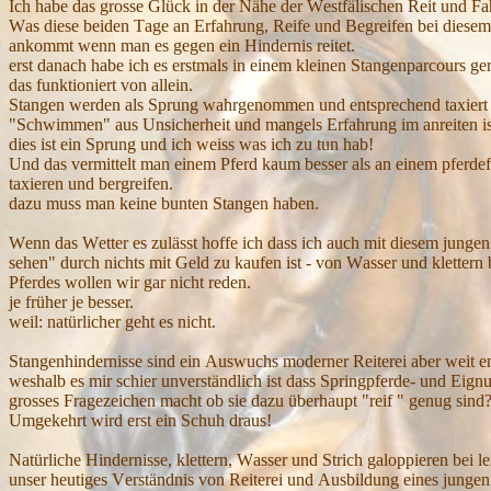
I
ch habe das grosse
G
lück in der
N
ähe der
W
estf
älischen
R
eit u
nd F
a
W
as diese beiden
T
age an
E
rfahrung,
R
eife und
B
egreifen bei diese
ankommt wenn man es gegen ein
H
indernis reitet.
erst danach habe ich es erstmals in einem kl
einen
S
tangenparcours ger
das funktioniert von allein.
S
tangen werden als Sprung wahrgenommen und entsprechend taxiert
"
S
chwimmen" aus
U
nsicherheit und mangels
E
rfahrung im anreiten i
dies ist ein
S
prung und ich weiss was ich zu tun hab!
U
nd das vermittelt man einem
P
ferd kaum besser als an einem pferde
taxieren und bergreifen.
dazu muss man keine bunten
S
tangen haben.
W
enn das
W
etter es zulässt hoffe ich dass ich auch mit diesem junge
sehen" durch nichts mit
G
eld zu
kaufen
ist - von
W
asser und klettern
P
ferdes
wollen wir gar nicht reden.
je früher je besser.
weil: natürlicher geht es nicht.
Stangenhindernisse sind ein
A
uswuchs moderner
R
eiterei aber weit 
weshalb es mir schier unverständlich ist dass
S
pringpferde
-
u
nd
E
ign
gross
es
F
ragezeichen macht ob sie dazu überhaupt "reif " genug sind
Umgekehrt wird erst ein
S
chuh draus!
N
atürliche
H
indernisse, klettern,
W
asser und
S
trich galoppieren bei l
unser heutiges
V
erständnis von
R
eiterei und
A
usbildung eines junge