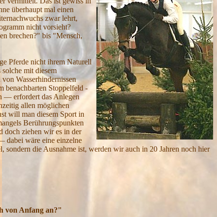
 vermittelt. Das ist gewiss in
 ohne überhaupt mal einen
iternachwuchs zwar lehrt,
ogramm nicht vorsieht?
hen brechen?" bis "Mensch,
e Pferde nicht ihrem Naturell
s solche mit diesem
en von Wasserhindernissen
em benachbarten Stoppelfeld -
en — erfordert das Anlegen
hzeitig allen möglichen
nst will man diesem Sport in
r mangels Berührungspunkten
d doch ziehen wir es in der
— dabei wäre eine einzelne
gel, sondern die Ausnahme ist, werden wir auch in 20 Jahren noch hier
ich von Anfang an?"