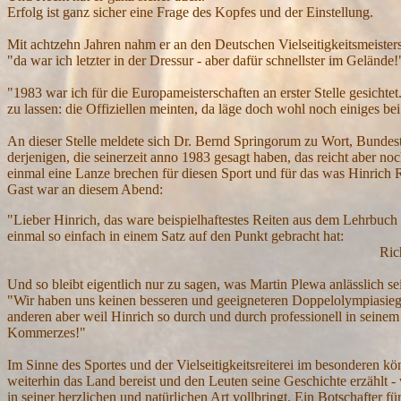
Erfolg ist ganz sicher eine Frage des Kopfes und der Einstellung.
Mit achtzehn Jahren nahm er an den Deutschen Vielseitigkeitsmeistersc
"da war ich letzter in der Dressur - aber dafür schnellster im Gelände!
"1983 war ich für die Europameisterschaften an erster Stelle gesic
zu lassen: die Offiziellen meinten, da läge doch wohl noch einiges bei 
An dieser Stelle meldete sich Dr. Bernd Springorum zu Wort, Bundestr
derjenigen, die seinerzeit anno 1983 gesagt haben, das reicht aber n
einmal eine Lanze brechen für diesen Sport und für das was Hinrich 
Gast war an diesem Abend:
"Lieber Hinrich, das ware beispielhaftestes Reiten aus dem Lehrbuch
einmal so einfach in einem Satz auf den Punkt gebracht hat:
Richtig reiten rei
Und so bleibt eigentlich nur zu sagen, was Martin Plewa anlässlich 
"Wir haben uns keinen besseren und geeigneteren Doppelolympiasieg
anderen aber weil Hinrich so durch und durch professionell in seinem
Kommerzes!"
Im Sinne des Sportes und der Vielseitigkeitsreiterei im besonderen kö
weiterhin das Land bereist und den Leuten seine Geschichte erzählt 
in seiner herzlichen und natürlichen Art vollbringt. Ein Botschafter für