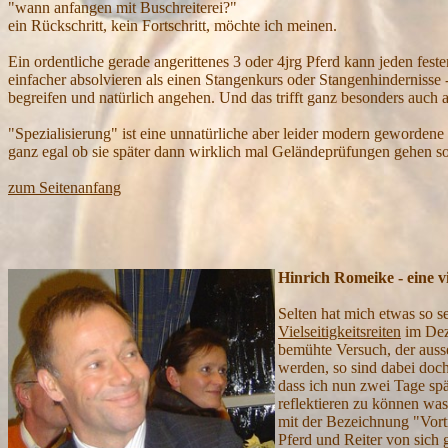
"wann anfangen mit
B
uschreiterei?"
ein
R
ückschritt, kein
F
ortschritt, möchte ich meinen.
E
in ordentliche gerade angerittenes 3 od
er
4jrg
P
ferd kann jeden fest
einfacher absolvieren als einen
S
tangenkurs oder
S
tangenhindernisse 
begreifen und natürlich angehen.
U
nd das trifft ganz besonders auch 
"
S
pezialisierung" ist eine unnatürliche aber leider modern gewordene
ganz
egal ob sie später
dann wirklich
mal
G
eländeprüfungen gehen
so
zum Seitenanfang
Hinrich
Romeike - eine vi
Selten hat mich etwas so s
Vielseitigkeitsreiten
im Deze
bemühte Versuch, der auss
werden, so sind dabei doch
dass ich nun zwei Tage spä
reflektieren zu können wa
mit der Bezeichnung "Vort
Pferd und Reiter von sich g