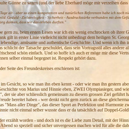
ulte Günne zu sagen (und der liebe Eberhard möge mir verzeihen dass
 Tage alt - aber so einen kompetenten und natürlichen Referenten habe ich noch ni
ld. Geduld - Zielstrebigkeit - Sicherheit - Ausdruckstärke verbunden mit dem Gefüh
org danken, dass wir das erleben durften."
e gern zu, beim ersten Lesen war ich ein wenig erschrocken ob ihrer Gr
nk gilt in erster Linie vielleicht nicht unbedingt dem heiligen St. Geo
lebendige, amüsante und authentische Geschichte. Und wenn ich ihn im
as schlicht der Tatsache geschuldet, dass sein Vortragsstil alles ander
erfrischend schön einfach. Und so hoffe ich auch er möge mir diese Vert
en selber einmal begegnet ist. Respekt gehört dazu.
der Seite des Freundeskreises erschienen ist:
 im Gesicht, so wie man ihn eben kennt - oder wie man ihn gestern abe
e Geschichte von Marius und Hinnie eben, ZWEI Olympiasieger, und wie
", der sie aber schliesslich gemeinsam zu diesem grossen Ziel geführt 
e Freude bereitet haben - wer denkt nicht gern zurück an diese gleic
das "Mass aller Dinge", das dieser Sport an Perfektion und Harmonie zw
innie nicht einmal selber wusste dass er da tatsächlich auf Doppel-Gold
 erzählt worden - und doch ist es die Liebe zum Detail, mit der Hinnie
 Abend so speziell und sicher unvergessen machen wird für alle die dab