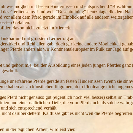
rüh wie möglich mit festen
H
indernissen und entsprechend "
B
uschtrain
d des
G
erittenseins.
U
nd weil "
B
uschtraining" heutzutage die dem
N
at
und vor allem dem
P
ferd gerade im
H
inblick auf alle anderen
weitergehe
rössten
G
efallen:
ofitiert davon nicht zuletzt im
V
iereck.
 dankbar und mit grösstem
L
ernerfolg an.
gierzirkel und
R
eithallen gab
, doch
gar keine andere
M
öglichkeit gehab
junger
P
ferde anders als wir
K
ontinentaleuropäer im
P
ulk zur
J
agd auf g
t und gehört m.e. bei der
A
usbildung eines jeden jungen
P
ferdes ganz 
 geschult.
junge unerfahrene
P
ferde gerade an festen
H
indernissen (wenn sie sinnv
eme haben als an künstlichen filigranen, dem
P
ferdeauge nicht angeme
nges
P
ferd nicht genauso gut (eigentlich noch viel besser) selbst im
T
rab
inien
und einer natürlichen Tiefe, die vom Pferd auch als solche wah
t und sich entsprechend verhält:
 nicht darüberklettern.
K
altfüsse gibt es nicht weil die
P
ferde begreifen
en i
n der tägl
ichen
A
rbeit, wird
erst vier.