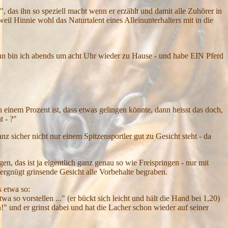
", das ihn so speziell macht wenn er erzählt und damit alle Zuhörer in
il Hinnie wohl das Naturtalent eines Alleinunterhalters mit in die
nn bin ich abends um acht Uhr wieder zu Hause - und habe EIN Pferd
 einem Prozent ist, dass etwas gelingen könnte, dann heisst das doch,
t - ?"
 sicher nicht nur einem Spitzensportler gut zu Gesicht steht - da
en, das ist ja eigentlich ganz genau so wie Freispringen - nur mit
ergnügt grinsende Gesicht alle Vorbehalte begraben.
s etwa so:
a so vorstellen ..." (er bückt sich leicht und hält die Hand bei 1,20)
eben!" und er grinst dabei und hat die Lacher schon wieder auf seiner