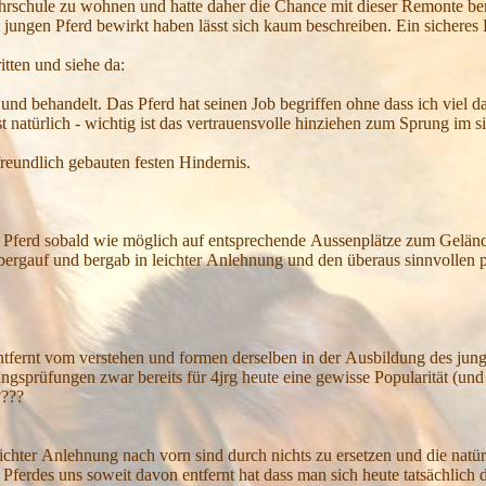
hrschule zu wohnen u
nd
hatte daher die
C
hance mit dieser
R
emonte be
m jungen
P
ferd bewirkt haben lässt sich kaum beschreiben.
E
in sicheres
itten und siehe da:
 und behandelt.
D
as
P
ferd hat seinen
J
ob begriffen ohne dass ich viel d
st natürlich - wichtig ist das vertrauensvolle hinziehen zum
S
prung im s
freundlich gebauten festen
H
indernis.
n
P
ferd sobald wie möglich auf entspr
echende
A
ussenplätze zum
G
elän
 bergauf u
nd
bergab in leichter
A
nlehnung und den überaus sinnvollen
entfernt vom verstehen und formen de
r
selben in der
A
usbildung des jun
ungspr
ü
f
un
g
en zwar
bereits für 4jrg heute eine gewisse
P
opu
l
arität (un
????
eichter
A
nlehnung nach vorn sind durch nichts zu ersetzen und die natürl
n
P
ferdes uns soweit davon entfernt hat dass man sich heute tatsächlich 