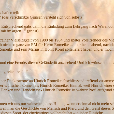
haften teil:
" (das verschmitze Grinsen versteht sich von selbst)
htet. Entsprechend gabs dann die Einladung zum Lehrgang nach Warendo
mir im argen..." (grinst)
ainer Vielseitigkeit von 1980 bis 1984 und später Vorsitzender des Vie
och nicht so ganz zur EM für Herrn Romeike ... aber heute abend, nachde
Romeike und sein Marius in Hong Kong abgeliefert haben und er möchte
 und eine Freude, diesen Geländeritt anzusehen! Und ich wünsche mir d
cht!"
seiner Dankesworte an Hinrich Romeike abschliessend treffend zusamme
er wünschen können als Hinrich Romeike. Einmal, weil Hinrich einer 
 Denken und Handeln ist - Hinrich Romeike ist wahrer Profi aufgrund s
nnen wir uns nur wünschen, dass Hinnie, wenn er einmal nicht mehr selb
- weil man die Geschichte von Mensch und Pferd und den Geist dieses Sp
 diesen Sport, der einzigartiges vollbracht hat - in jeder Hinsicht: