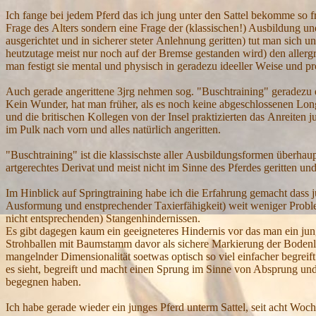
I
ch fange bei jedem
P
ferd das ich jung unter den
S
attel bekomme so f
F
rage des
A
lters sondern ein
e
F
rage der
(klassischen!) A
usbildung un
ausgerichtet und in sicherer steter
A
nlehnung geritten) tut man sich 
heutzutage meist nur noch auf der
B
remse gestanden wird) den allerg
man festigt sie mental und physisch in geradezu ideeller
W
eise und pr
A
uch gerade angerittene 3jrg nehmen sog
.
"
B
uschtraining" geradezu
K
ein
W
under, hat man früher, als es noch keine abgeschlossenen
L
on
und die britischen
K
ollegen von der
I
nsel praktizierten das
A
nreiten 
im
P
ulk nach vorn und alles natürlich angeritten.
"
B
uschtraining" ist die klassischste aller
A
usbildungsformen überhaup
artgerechtes
D
erivat und meist nicht im
S
inne des
P
ferdes geritten und
I
m
H
inblick auf
S
pringtraining habe ich die
E
rfahrung gemacht dass 
A
usformung und enstpr
echender
T
axierf
ähigkeit
) weit weniger
P
robl
nicht entsprechenden)
S
tangenhindernissen.
E
s gibt dagegen kaum ein
geeigneteres
H
indernis vor das man ein ju
S
trohballen mit
B
aumstamm davor als sichere
M
arkierung der
B
odenl
mangelnder
D
imensionalität soetwas optisch so viel einfacher begreif
es sieht, begreift und macht einen Sprung im Sinne von Absprung und
begegnen haben.
I
ch habe gerade wieder ein junges
P
ferd unterm
S
attel, seit
acht Woch