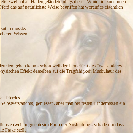
reits zweimal an
H
allengeländetranings diesen
W
inter teilzunehmen.
P
ferd das auf natürlichste
W
eise begriffen hat worauf es eigentlich
azutun musste.
icheren
W
issen:
dereiten gehen kann - schon weil der
L
erneffekt des "was anderes
physischen E
ffekt desselben auf die
T
ragfähig
keit
M
uskulatur des
gen
P
ferdes.
d
S
elbstverständnis) geniessen, aber man bei festen
H
indernissen ein
ichste (weil artgrechteste)
F
orm der
A
usbildung - schade nur dass
die
F
rage stellt: