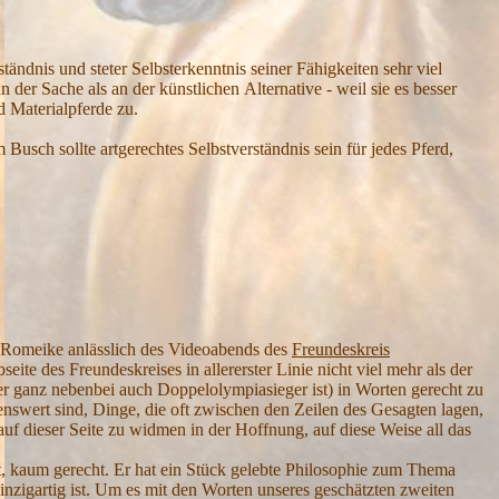
ständnis und steter
S
elbsterkenntnis seiner
F
ähigkeiten sehr viel
an der
S
ache als an der künstlichen
A
lternative - weil sie es besser
nd
M
aterialpferde zu.
im
B
usch sollte artgerechtes Selbstverständnis sein für jedes
P
ferd
,
ch Romeike anlässlich des Videoabends des
Freundeskreis
e des Freundeskreises in allererster Linie nicht viel mehr als der
r ganz nebenbei auch Doppelolympiasieger ist) in Worten gerecht zu
nswert sind, Dinge, die oft zwischen den Zeilen des Gesagten lagen,
auf dieser Seite zu widmen in der Hoffnung, auf diese Weise all das
 kaum gerecht. Er hat ein Stück gelebte Philosophie zum Thema
 einzigartig ist. Um es mit den Worten unseres geschätzten zweiten