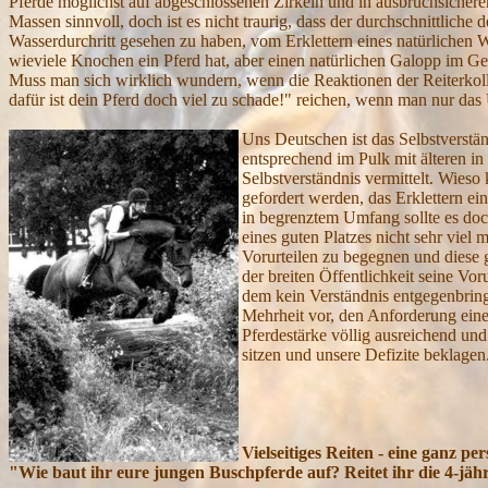
Pferde möglichst auf abgeschlossenen Zirkeln und in ausbruchsicheren
Massen sinnvoll, doch ist es nicht traurig, dass der durchschnittliche
Wasserdurchritt gesehen zu haben, vom Erklettern eines natürlichen W
wieviele Knochen ein Pferd hat, aber einen natürlichen Galopp im 
Muss man sich wirklich wundern, wenn die Reaktionen der Reiterkoll
dafür ist dein Pferd doch viel zu schade!" reichen, wenn man nur das
Uns Deutschen ist das Selbstverstä
entsprechend im Pulk mit älteren in
Selbstverständnis vermittelt. Wieso
gefordert werden, das Erklettern ei
in begrenztem Umfang sollte es doc
eines guten Platzes nicht sehr viel
Vorurteilen zu begegnen und diese g
der breiten Öffentlichkeit seine V
dem kein Verständnis entgegenbringt
Mehrheit vor, den Anforderung eine
Pferdestärke völlig ausreichend und
sitzen und unsere Defizite beklagen
Vielseitiges Reiten - eine ganz pe
"Wie baut ihr eure jungen Buschpferde auf? Reitet ihr die 4-jähr