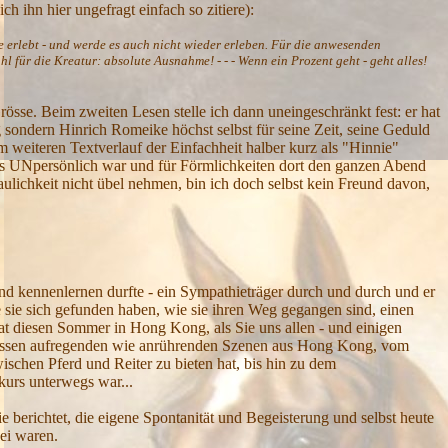
 ich ihn hier ungefragt einfach so zitiere):
e erlebt - und werde es auch nicht wieder erleben. Für die anwesenden
l für die Kreatur: absolute Ausnahme! - - - Wenn ein Prozent geht - geht alles!
össe. Beim zweiten Lesen stelle ich dann uneingeschränkt fest: er hat
rg sondern Hinrich Romeike höchst selbst für seine Zeit, seine Geduld
 weiteren Textverlauf der Einfachheit halber kurz als "Hinnie"
e als UNpersönlich war und für Förmlichkeiten dort den ganzen Abend
raulichkeit nicht übel nehmen, bin ich doch selbst kein Freund davon,
nd kennenlernen durfte - ein Sympathieträger durch und durch und er
 sie sich gefunden haben, wie sie ihren Weg gegangen sind, einen
hat diesen Sommer in Hong Kong, als Sie uns allen - und einigen
hermassen aufregenden wie anrührenden Szenen aus Hong Kong, vom
ischen Pferd und Reiter zu bieten hat, bis hin zu dem
kurs unterwegs war...
 berichtet, die eigene Spontanität und Begeisterung und selbst heute
ei waren.