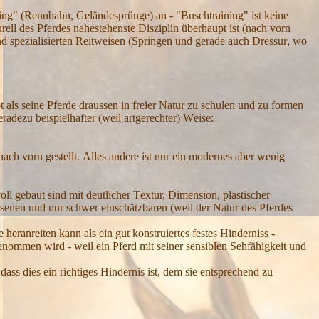
ing" (
R
ennbahn,
G
eländespr
ünge
) an - "
B
uschtraining" ist keine
urell des
P
ferdes nahestehenste
D
isziplin überhaupt ist (nach vorn
nd
spezialisierten
R
eitweisen (
S
pringen und gerade auch
D
ressur
,
wo
t als seine
P
ferde draussen in freier
N
atur zu schulen und zu formen
eradezu beispielhafter (weil artgerechter)
W
eise:
nach vorn gestellt.
A
lles andere ist nur ein modernes aber wenig
oll gebaut sind mit deutlicher
T
extur,
D
imension, plastischer
ssenen u
nd
nur schwer einschätzbaren (weil der
N
atur des
P
ferdes
e heranreiten kann als ein gut konstruiertes festes
H
inderniss -
rgenommen wird
- weil ein
P
ferd mit seiner sensiblen
S
ehfähigkeit und
 dass dies ein richtiges
H
indernis ist, dem sie entsprechend zu