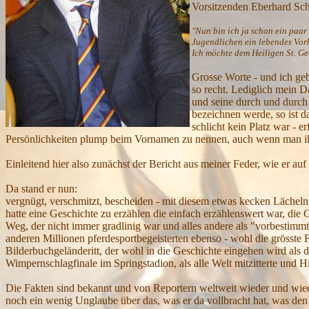
Vorsitzenden Eberhard Sch
"Nun bin ich ja schon ein paar
Jugendlichen ein lebendes Vorbi
Ich möchte dem Heiligen St. Ge
Grosse Worte - und ich geb
so recht. Lediglich mein Da
und seine durch und durch 
bezeichnen werde, so ist d
schlicht kein Platz war - 
Persönlichkeiten plump beim Vornamen zu nennen, auch wenn man ihn
Einleitend hier also zunächst der Bericht aus meiner Feder, wie er auf 
Da stand er nun:
vergnügt, verschmitzt, bescheiden - mit diesem etwas kecken Lächeln
hatte eine Geschichte zu erzählen die einfach erzählenswert war, di
Weg, der nicht immer gradlinig war und alles andere als "vorbestimmt
anderen Millionen pferdesportbegeisterten ebenso - wohl die grösst
Bilderbuchgeländeritt, der wohl in die Geschichte eingehen wird als 
Wimpernschlagfinale im Springstadion, als alle Welt mitzitterte und H
Die Fakten sind bekannt und von Reportern weltweit wieder und wieder
noch ein wenig Unglaube über das, was er da vollbracht hat, was den