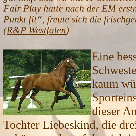
Fair Play hatte nach der EM erst
Punkt fit“, freute sich die frisch
(
R&P Westfalen
)
Eine bess
Schweste
kaum wün
Sportein
dieser A
Tochter Liebeskind, die dre