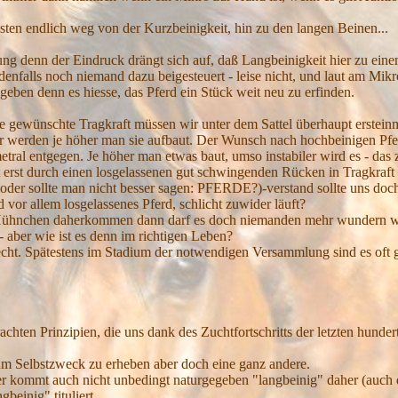
ten endlich weg von der Kurzbeinigkeit, hin zu den langen Beinen...
g denn der Eindruck drängt sich auf, daß Langbeinigkeit hier zu eine
enfalls noch niemand dazu beigesteuert - leise nicht, und laut am Mikr
geben denn es hiesse, das Pferd ein Stück weit neu zu erfinden.
die gewünschte Tragkraft müssen wir unter dem Sattel überhaupt erstein
er werden je höher man sie aufbaut. Der Wunsch nach hochbeinigen Pferd
etral entgegen. Je höher man etwas baut, umso instabiler wird es - das
rst durch einen losgelassenen gut schwingenden Rücken in Tragkraft 
er sollte man nicht besser sagen: PFERDE?)-verstand sollte uns doch 
 vor allem losgelassenes Pferd, schlicht zuwider läuft?
e Hühnchen daherkommen dann darf es doch niemanden mehr wundern we
aber wie ist es denn im richtigen Leben?
recht. Spätestens im Stadium der notwendigen Versammlung sind es oft
hten Prinzipien, die uns dank des Zuchtfortschritts der letzten hundert
 zum Selbstzweck zu erheben aber doch eine ganz andere.
der kommt auch nicht unbedingt naturgegeben "langbeinig" daher (auch 
beinig" tituliert.