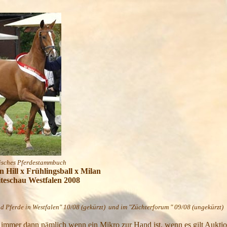
es Pferdestammbuch
ngsball x Milan
falen 2008
nd Pferde in Westfalen" 10/08 (gekürzt) und im "Züchterforum " 09/08 (ungekürzt)
ut, immer dann nämlich wenn ein Mikro zur Hand ist, wenn es gilt Aukt