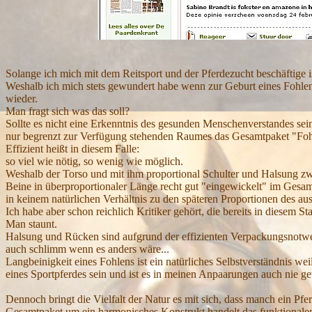
Solange ich mich mit dem Reitsport und der Pferdezucht beschäftige is
Weshalb ich mich stets gewundert habe wenn zur Geburt eines Fohlens
wieder.
Man fragt sich was das soll?
Sollte es nicht eine Erkenntnis des gesunden Menschenverstandes se
nur begrenzt zur Verfügung stehenden Raumes das Gesamtpaket "Fohl
Effizient heißt in diesem Falle:
so viel wie nötig, so wenig wie möglich.
Weshalb der Torso und mit ihm proportional Schulter und Halsung zwar
Beine in überproportionaler Länge recht gut "eingewickelt" im Gesamt
in keinem natürlichen Verhältnis zu den späteren Proportionen des a
Ich habe aber schon reichlich Kritiker gehört, die bereits in diesem S
Man staunt.
Halsung und Rücken sind aufgrund der effizienten Verpackungsnotwendi
auch schlimm wenn es anders wäre...
Langbeinigkeit eines Fohlens ist ein natürliches Selbstverständnis wei
eines Sportpferdes sein und ist es in meinen Anpaarungen auch nie g
Dennoch bringt die Vielfalt der Natur es mit sich, dass manch ein Pfe
Gesamtpaket um ein harmonisches Konstrukt handelt das funktionalen