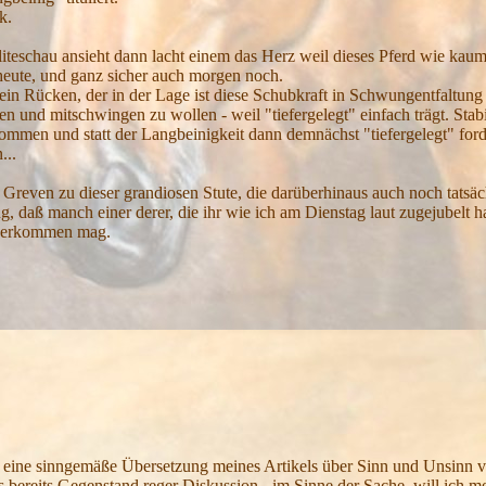
k.
iteschau ansieht dann lacht einem das Herz weil dieses Pferd wie kaum
, heute, und ganz sicher auch morgen noch.
, ein Rücken, der in der Lage ist diese Schubkraft in Schwungentfaltun
 und mitschwingen zu wollen - weil "tiefergelegt" einfach trägt. Stabil
kommen und statt der Langbeinigkeit dann demnächst "tiefergelegt" fo
...
ven zu dieser grandiosen Stute, die darüberhinaus auch noch tatsäch
, daß manch einer derer, die ihr wie ich am Dienstag laut zugejubelt h
daherkommen mag.
t eine sinngemäße Übersetzung meines Artikels über Sinn und Unsinn v
ts bereits Gegenstand reger Diskussion - im Sinne der Sache, will ich