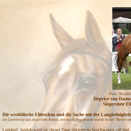
Foto: Westfälisch
Deprice von Damon Hill x Frühli
Siegerstute Eliteschau West
Die westfälische Eliteschau und die Sache mit der Langbeinigkeit
ein Leserbrief aus aktuellem Anlass, der auch abgedruckt wurde in der "Reiter u
Landauf, landab wird sie dieser Tage allerortens beschworen, oft la