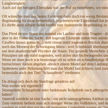
Langbeinigkeit.
Auch auf der hiesigen Eliteschau war der Ruf zu vernehmen, wir müss
Oft wünschte man den lauten Forderern dann doch ein wenig Besinnun
Begründung für diese vermeintlich begehrenswerte Eigenschaft hat jed
Es dürfte auch schwer fallen hierfür eine funktionelle Begründung zu 
Das Pferd ist von Natur aus nunmal ein Lauftier und kein Tragtier - 
aber in der Natur der Sache, daß tragende Elemente mitnichten stabil
Giraffen daraus gemacht...) steht einem stabil tragendem Rücken diam
noch das Moment der Schwingung hinzu - weil Schubkraft überhaupt e
nur dem akademischen Physiker die Haare. Der gesunde Menschen- (od
Prinzipien um ein stabil tragendes, weil sicher durchschwingendes und
Wenn sie dann noch wie heutzutage oft zu sehen als schmalbrüstig
formschöner Aktion abgeben -ähnlich einem Model auf dem Laufsteg- 
Spätestens unter Belastung hört man das Model laut ächtzen, und zu
bestenfalls noch den Titel "Schaupferde" verdienen.
Da drängt sich doch die Sinnfrage geradezu auf:
Was wollen wir eigentlich?
Strampelnde Schaupferde oder funktionale Reitpferde nach althergebrac
haben?
Sinnvoll veredeln ist eine Sache - ein nicht naturgegebenes Attribut
Zum veredeln bedient man sich sinniger Weise des Vollblüters, und 
sondern er wird eher nur der oft geringeren Gurtentiefe wegen als "lang