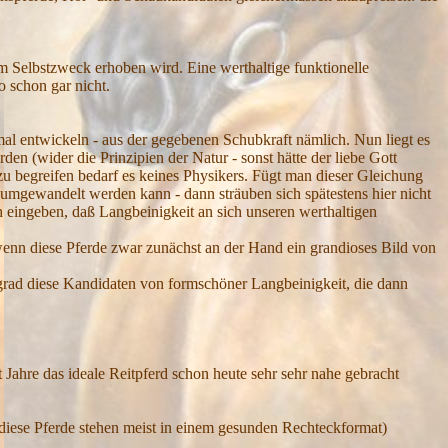
m Selbstzweck erhoben wird. Eine werthaltige funktionelle
o schon gar nicht.
mal entwickeln - aus der gegebenen Schubkraft nämlich. Nun liegt es
en (wider die Prinzipien der Natur - sonst hätte der liebe Gott
 zu begreifen bedarf es keines Physikers. Fügt man dieser Gleichung
umgewandelt werden kann - dann sträuben sich spätestens hier nicht
eingeben, daß Langbeinigkeit an sich unseren werthaltigen
nn diese Pferde zwar zunächst an der Hand ein grandioses Bild von
 grad diese Kandidaten von formschöner Langbeinigkeit, die dann
 Jahre das ideale Reitpferd schon heute sehr sehr nahe gebracht
diese Pferde stehen meist in einem gesunden Rechteckformat)