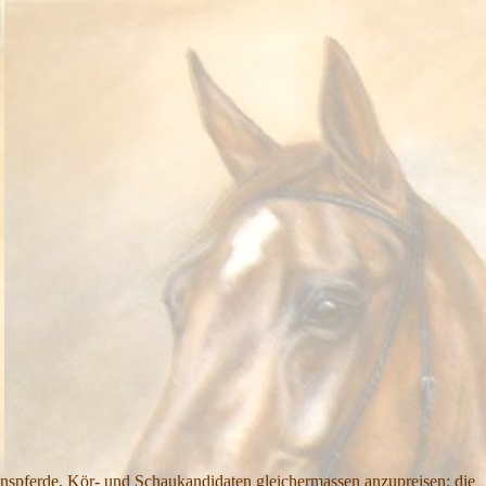
ionspferde, Kör- und Schaukandidaten gleichermassen anzupreisen: die