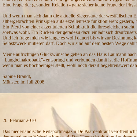
Eine Frage der gesunden Relation - ganz sicher keine Frage der Physi
Und wenn man sich dann die aktuelle Siegerstute der westfälischen El
althergebrachten Prinzipien aufs exzellenteste funktionieren: gestern
Ein Pferd von einer akzentuierten Schubkraft die ihresgleichen sucht
soetwas wohl. Ein Rücken der geradezu dazu einlädt sich draufzusetzen
Und ich frage mich wie lange es wohl dauert bis wir zur Besinnung 
Selbstzweck mutieren darf. Doch wir sind auf dem besten Wege dahin
Meine aufrichtigen Glückwünsche gehen an das Haus Laumann nach Gre
"Langbeinakrobatik"- entspringt und verbunden damit ist die Hoffnung
wenn man es hochbeiniger stellt, wohl noch derart begehrenswert 
Sabine Brandt,
Münster, im Juli 2008
26. Februar 2010
Das niederländische Reitsportmagazin De
Paardenkrant
veröffentlich
der assoziierten Webseite horses.nl. Das Thema ist dort und andernor