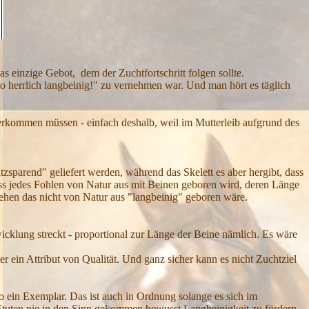
s einzige Gebot, dem der Zuchtfortschritt folgen sollte.
o herrlich langbeinig!" zu vernehmen war. Und man hört es täglich
erkommen müssen - einfach deshalb, weil im Mutterleib aufgrund des
zsparend" geliefert werden, während das Skelett es aber hergibt, dass
dass jedes Fohlen von Natur aus mit Beinen geboren wird, deren Länge
sehen das nicht von Natur aus "langbeinig" geboren wäre.
icklung streckt - proportional zur Länge der Beine nämlich. Es wäre
er ein Attribut von Qualität. Und ganz sicher kann es nicht Zuchtziel
so ein Exemplar. Das ist auch in Ordnung solange es sich im
Stuten nie in den Sinn gekommen bewusst Langbeinigkeit zu fördern,