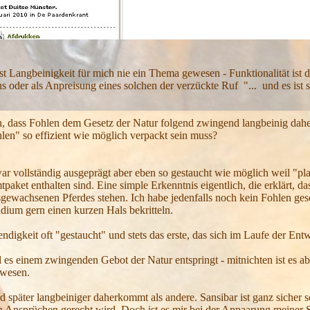
t Langbeinigkeit für mich nie ein Thema gewesen - Funktionalität ist da
 oder als Anpreisung eines solchen der verzückte Ruf "... und es ist s
in, dass Fohlen dem Gesetz der Natur folgend zwingend langbeinig dah
en" so effizient wie möglich verpackt sein muss?
 vollständig ausgeprägt aber eben so gestaucht wie möglich weil "plat
paket enthalten sind. Eine simple Erkenntnis eigentlich, die erklärt, 
usgewachsenen Pferdes stehen. Ich habe jedenfalls noch kein Fohlen ge
tadium gern einen kurzen Hals bekritteln.
gkeit oft "gestaucht" und stets das erste, das sich im Laufe der Entw
l es einem zwingenden Gebot der Natur entspringt - mitnichten ist es ab
ewesen.
rd später langbeiniger daherkommt als andere. Sansibar ist ganz sicher 
 Ansprüchen gerecht wird. Doch ist es mir bei der Anpaarung meiner 