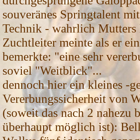
durchgesprungene Galoppade
souveränes Springtalent mi
Technik - wahrlich Mutters
Zuchtleiter meinte als er ei
bemerkte: "eine sehr vererb
soviel "Weitblick"...
dennoch hier ein kleines -g
Vererbungssicherheit von W
(soweit das nach 2 nahezu 
überhaupt möglich ist): Bel