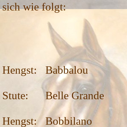
sich wie folgt:
Hengst: Babbalou
- 1
Stute: Belle Grande
- 2
Hengst: Bobbilano