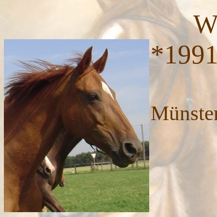
Wallery K 
*199
Züch
Münste