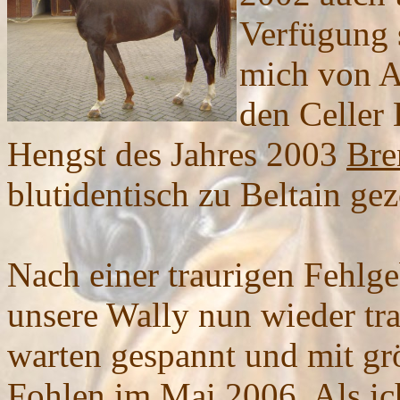
Verfügung 
mich von An
den Celler
Hengst des Jahres 2003
Bre
blutidentisch zu Beltain gez
Nach einer traurigen Fehlge
unsere Wally nun wieder tr
warten gespannt und mit gr
Fohlen im Mai 2006. Als ich