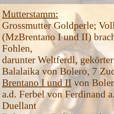
Mutterstamm:
Grossmutter Goldperle; Vol
(MzBrentano I und II) brach
Fohlen,
darunter Weltferdl, gekört
Balalaika von Bolero, 7 Zuc
Brentano I und II
von Boler
a.d. Ferbel von Ferdinand 
Duellant