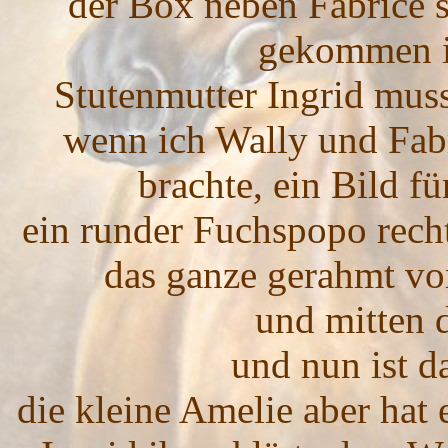
der Box neben Fabrice 
gekommen is
Stutenmutter Ingrid mus
wenn ich Wally und Fab
brachte, ein Bild fü
ein runder Fuchspopo recht
das ganze gerahmt v
und mitten d
und nun ist d
die kleine Amelie aber hat