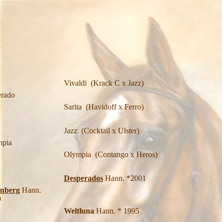
Vivaldi (Krack C x Jazz)
rado
Sarita (Havidoff x Ferro)
Jazz (Cocktail x Ulster)
mpia
Olympia (Contango x Heros)
Desperados
Hann. *2001
enberg
Hann.
9
Weltluna
Hann. * 1995