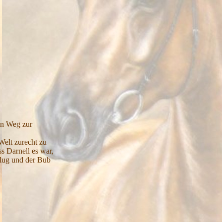
en Weg zur
Welt zurecht zu
ss Darnell es war,
flug und der Bub