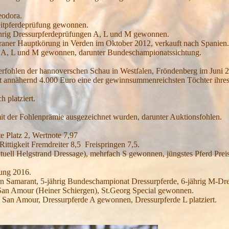
eodora.
eitpferdeprüfung gewonnen.
ährig Dressurpferdeprüfungen A, L und M gewonnen.
raner Hauptkörung in Verden im Oktober 2012, verkauft nach Spanien
 A, L und M gewonnen, darunter Bundeschampionatssichtung.
erfohlen der hannoverschen Schau in Westfalen, Fröndenberg im Juni 
annähernd 4.000 Euro eine der gewinnsummenreichsten Töchter ihres 
 platziert.
 mit der Fohlenprämie ausgezeichnet wurden, darunter Auktionsfohlen.
e Platz 2, Wertnote 7,97
Rittigkeit Fremdreiter 8,5 Freispringen 7,5.
uell Helgstrand Dressage), mehrfach S gewonnen, jüngstes Pferd Preis
rung 2016.
on Samarant, 5-jährig Bundeschampionat Dressurpferde, 6-jährig M-D
 San Amour (Heiner Schiergen), St.Georg Special gewonnen.
n San Amour, Dressurpferde A gewonnen, Dressurpferde L platziert.