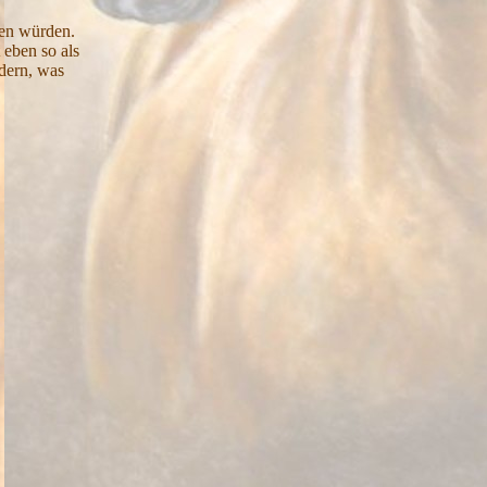
den würden.
 eben so als
ndern, was