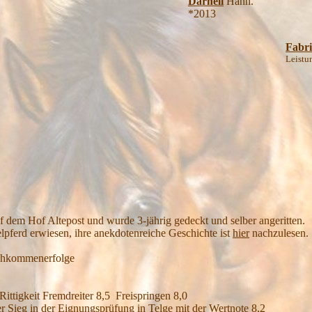
Darnell
Hann.
*2013
Fabri
Leistu
f dem Hof Altepost und wurde 3-jährig gedeckt und selber angeritten.
telpferd erwiesen, ihre anekdotenreiche Geschichte ist
hier
nachzulesen.
achkommenerfolge
Rittigkeit Fremdreiter 8,5 Freispringen 8,0
er Sieg in der Eignungsprüfung in Telge mit der Wertnote 8,2