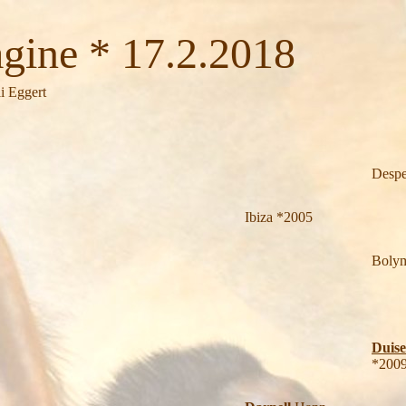
e * 17.2.2018
i Eggert
Despe
Ibiza *2005
Boly
Duis
*200