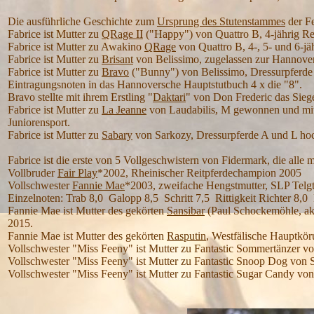
Die ausführliche Geschichte zum
Ursprung des Stutenstammes
der F
Fabrice ist Mutter zu
QRage II
("Happy") von Quattro B, 4-jährig R
Fabrice ist Mutter zu Awakino
QRage
von Quattro B, 4-, 5- und 6-j
Fabrice ist Mutter zu
Brisant
von Belissimo, zugelassen zur Hannove
Fabrice ist Mutter zu
Bravo
("Bunny") von Belissimo, Dressurpferde
Eintragungsnoten in das Hannoversche Hauptstutbuch 4 x die "8".
Bravo stellte mit ihrem Erstling "
Daktari
" von Don Frederic das Sieg
Fabrice ist Mutter zu
La Jeanne
von Laudabilis, M gewonnen und mit 
Juniorensport.
Fabrice ist Mutter zu
Sabary
von Sarkozy, Dressurpferde A und L hoch
Fabrice ist die erste von 5 Vollgeschwistern von Fidermark, die alle
Vollbruder
Fair Play
*2002, Rheinischer Reitpferdechampion 2005
Vollschwester
Fannie Mae
*2003, zweifache Hengstmutter, SLP Telgt
Einzelnoten: Trab 8,0 Galopp 8,5 Schritt 7,5 Rittigkeit Richter 8,0 
Fannie Mae ist Mutter des gekörten
Sansibar
(Paul Schockemöhle, akt
2015.
Fannie Mae ist Mutter des gekörten
Rasputin
, Westfälische Hauptkö
Vollschwester "Miss Feeny" ist Mutter zu Fantastic Sommertänzer v
Vollschwester "Miss Feeny" ist Mutter zu Fantastic Snoop Dog von
Vollschwester "Miss Feeny" ist Mutter zu Fantastic Sugar Candy vo