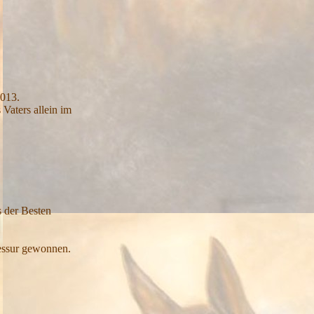
.
2013.
Vaters allein im
 der Besten
ressur gewonnen.