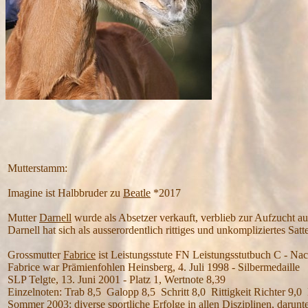
Mutterstamm:
Imagine ist Halbbruder zu
Beatle
*2017
Mutter
Darnell
wurde als Absetzer verkauft, verblieb zur Aufzucht au
Darnell hat sich als ausserordentlich rittiges und unkompliziertes Sat
Grossmutter
Fabrice
ist Leistungsstute FN Leistungsstutbuch C - N
Fabrice war Prämienfohlen Heinsberg, 4. Juli 1998 - Silbermedaille
SLP Telgte, 13. Juni 2001 - Platz 1, Wertnote 8,39
Einzelnoten: Trab 8,5 Galopp 8,5 Schritt 8,0 Rittigkeit Richter 9,0 
Sommer 2003: diverse sportliche Erfolge in allen Disziplinen, darunt