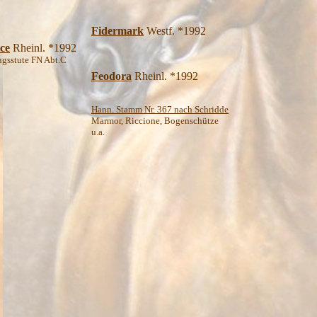
Fidermark
Westf. *1992
ce
Rheinl. *1992
ngsstute FN Abt.C
Feodora
Rheinl. *1992
Hann. Stamm Nr. 367 nach Schridde
Marmor, Riccione, Bogenschütze
u.a.