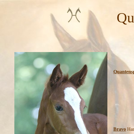
Quäntc
Quantens
Bravo
Han