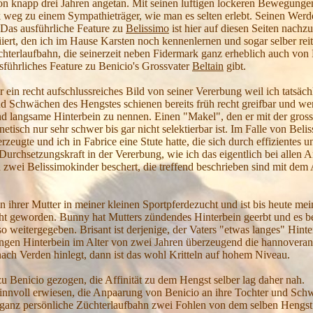
er von knapp drei Jahren angetan. Mit seinen luftigen lockeren Bewegun
weg zu einem Sympathieträger, wie man es selten erlebt. Seinen Werd
 Das ausführliche Feature zu
Belissimo
ist hier auf diesen Seiten nachz
iert, den ich im Hause Karsten noch kennenlernen und sogar selber reit
hterlaufbahn, die seinerzeit neben Fidermark ganz erheblich auch von 
usführliches Feature zu Benicio's Grossvater
Beltain
gibt.
r ein recht aufschlussreiches Bild von seiner Vererbung weil ich tatsäc
nd Schwächen des Hengstes schienen bereits früh recht greifbar und w
nd langsame Hinterbein zu nennen. Einen "Makel", den er mit der gross
netisch nur sehr schwer bis gar nicht selektierbar ist. Im Falle von Beli
zeugte und ich in Fabrice eine Stute hatte, die sich durch effizientes
 Durchsetzungskraft in der Vererbung, wie ich das eigentlich bei allen
 zwei Belissimokinder beschert, die treffend beschrieben sind mit dem
ihrer Mutter in meiner kleinen Sportpferdezucht und ist bis heute me
cht geworden. Bunny hat Mutters zündendes Hinterbein geerbt und es be
 so weitergegeben. Brisant ist derjenige, der Vaters "etwas langes" Hinte
ngen Hinterbein im Alter von zwei Jahren überzeugend die hannovera
ch Verden hinlegt, dann ist das wohl Kritteln auf hohem Niveau.
zu Benicio gezogen, die Affinität zu dem Hengst selber lag daher nah.
sinnvoll erwiesen, die Anpaarung von Benicio an ihre Tochter und Schw
er ganz persönliche Züchterlaufbahn zwei Fohlen von dem selben Hengst