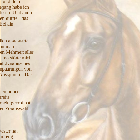
gen und dem
egang habe ich
ulesen. Und auch
en durfte - das
Beltain
hlich abgewartet
enn man
en Mehrheit aller
ssimo störte mich
 und dynamisches
 Anpaarungen von
 Ausspruch: "Das
inen hohen
reits
rbein geerbt hat.
ner Vorauswahl
ester hat
 in eng