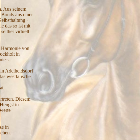
n. Aus seinem
t Bonds aus einer
elbsthaltung -
 das so ist mit
ither virtuell
ie Harmonie von
ockholt in
nie's
 in Adelheidsdorf
as westfälische
at.
rtreten. Diesem
 Hengst in
swerte
ze in
sehen.