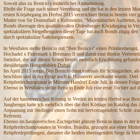
Soweit also zu Benicio's mütterlicher Abstammung.
Bleibt die Frage nach seiner Vererbung und die hat in den letzten M
ersten Körjahrgang im Herbst 2015 verzeichnet Benicio bereits vier 
Mutter von Sir Donnerhall x Rubinstein. "Majestätisches Auftreten,
Bonds überragte den qualitätsvollen Oldenburger Körjahrgang in Vech
spektakulären Siegerhengsten dieser Tage hat auch Bonds zügig den
durch spektakuläre Sattelsequenzen.
In Westfalen stellte Benicio mit "Ben Benicio" einen Prämienhengst,
Hochadel x Fidermark x Brentano II und damit eine direkte Vertret
Steinfurt, der auf diesen Seiten bereits mehrfach Erwähnung gefunde
diesjährigem Hengstfohlen
Dubai
.
Im April 2015 sorgte Ben Benicio dann erstmals für Schlagzeilen, al
beschloss und in der Folge auch in Hannover anerkannt wurde. Drei
Reitpferdechampionat in Münster Handorf Ende Juli, in dessen Folg
Ebenso in Westfalen stellte Benicio Ende Juli eine erste Tochter auf 
Auf der hannoverschen Körung in Verden im letzten Herbst war Benic
Junghengst hatte ich mehrfach über die drei Körtage im Katalog das A
Anpaarung mit Stedinger einen Sohn mit hervorragendem Schritt -zum
Referenz.
Ebenso im hannoverschen Zuchtgebiet glänzte Benicio dann in der let
Reitpferdechampionates in Verden. Brasilia, gezogen aus einer Mutter
Reitpferdeprüfungen, darunter die beiden überragenden Siege in Ve