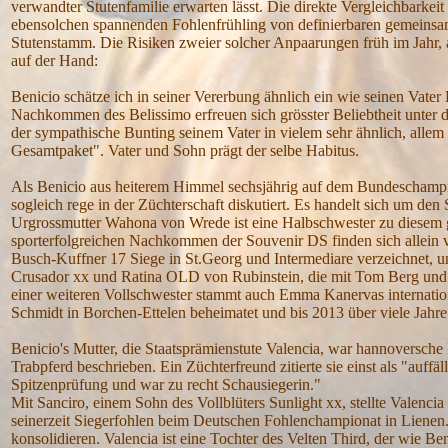
verwandter Stutenfamilie erwarten lässt. Die direkte Vergleichbarke
ebensolchen spannenden Fohlenfrühling von definierbaren gemeinsam
Stutenstamm. Die Risiken zweier solcher Anpaarungen früh im Jahr, 
auf der Hand:
Benicio schätze ich in seiner Vererbung ähnlich ein wie seinen Vater 
Nachkommen des Belissimo erfreuen sich grösster Beliebtheit unter de
der sympathische Bunting seinem Vater in vielem sehr ähnlich, alle
Gesamtpaket". Vater und Sohn prägt der selbe Habitus.
Als Benicio aus heiterem Himmel sechsjährig auf dem Bundeschampi
sogleich rege in der Züchterschaft diskutiert. Es handelt sich um 
Urgrossmutter Wahona von Wrede ist eine Halbschwester zu diesem 
sporterfolgreichen Nachkommen der Souvenir DS finden sich allein vie
Busch-Kuffner 17 Siege in St.Georg und Intermediare verzeichnet, u
Crusador xx und Ratina OLD von Rubinstein, die mit Tom Berg und 
einer weiteren Vollschwester stammt auch Emma Kanervas internationa
Schmidt in Borchen-Ettelen beheimatet und bis 2013 über viele Jahr
Benicio's Mutter, die Staatsprämienstute Valencia, war hannoversche R
Trabpferd beschrieben. Ein Züchterfreund zitierte sie einst als "auffä
Spitzenprüfung und war zu recht Schausiegerin."
Mit Sanciro, einem Sohn des Vollblüters Sunlight xx, stellte Valenci
seinerzeit Siegerfohlen beim Deutschen Fohlenchampionat in Lienen. 
konsolidieren. Valencia ist eine Tochter des Velten Third, der wie 