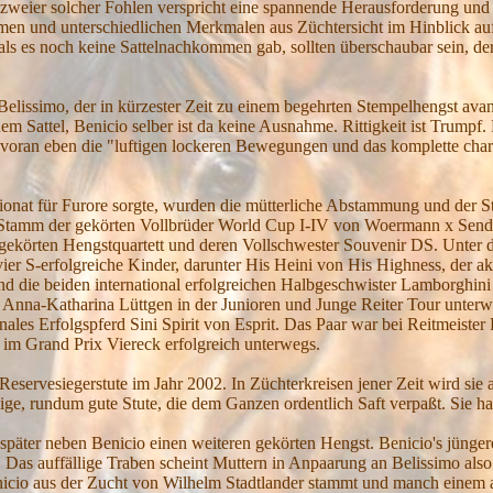
it zweier solcher Fohlen verspricht eine spannende Herausforderung und
en und unterschiedlichen Merkmalen aus Züchtersicht im Hinblick au
als es noch keine Sattelnachkommen gab, sollten überschaubar sein, de
Belissimo, der in kürzester Zeit zu einem begehrten Stempelhengst avanc
m Sattel, Benicio selber ist da keine Ausnahme. Rittigkeit ist Trumpf.
m voran eben die "luftigen lockeren Bewegungen und das komplette cha
onat für Furore sorgte, wurden die mütterliche Abstammung und der 
den Stamm der gekörten Vollbrüder World Cup I-IV von Woermann x Sende
gekörten Hengstquartett und deren Vollschwester Souvenir DS. Unter 
r S-erfolgreiche Kinder, darunter His Heini von His Highness, der akt
nd die beiden international erfolgreichen Halbgeschwister Lamborghini
Anna-Katharina Lüttgen in der Junioren und Junge Reiter Tour unter
les Erfolgspferd Sini Spirit von Esprit. Das Paar war bei Reitmeister
e im Grand Prix Viereck erfolgreich unterwegs.
eservesiegerstute im Jahr 2002. In Züchterkreisen jener Zeit wird sie al
llige, rundum gute Stute, die dem Ganzen ordentlich Saft verpaßt. Sie ha
a später neben Benicio einen weiteren gekörten Hengst. Benicio's jünge
Das auffällige Traben scheint Muttern in Anpaarung an Belissimo also 
Benicio aus der Zucht von Wilhelm Stadtlander stammt und manch einem 