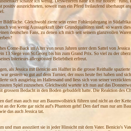
stheniker schätze ich wenig. Desweiteren hatte ich mir notiert: "rund, 
ngst positiv auszeichneten, soweit man ein Pferd freilaufend überhaupt 
el.
Bildfläche. Gleichwohl zierte sein erster Fohlenjahrgang in Südafrika 
 auch von wenig Aussagekraft über Grundqualitäten sind, so waren die
seinen deutschen Fans, zu denen ich mich seit seinem glanzvollen Ware
rerben?
liches Come-Back im Alter von neun Jahren unter dem Sattel von Jessic
llein 13 Siege von St.Georg bis hin zum Grand Prix. So viel zu der übe
eines Interieurs allergrösster Beliebtheit erfreut.
en, als Jessica mit Benicio am Halfter in die grosse Reithalle spazierte
 war gestern so gut auf dem Turnier, der muss heute frei haben und sich
erte sich ausgiebig im Hallensand und liess sich von seiner verzückten
trauten Spiel zuzusehen. Gleichwohl wartete ich nun auf das Donnerwe
it grossem Bedacht in den Boden gebuddelt hatte. Die Reaktion des C
 den darf man auch nur am Baumwollstrick führen und nicht an der Kett
st an der Kette gar nicht auf's Phantom geht! Den darf man nur am Ba
e das auch Jessica tat.
.
mm und man assoziiert sie in jeder Hinsicht mit dem Vater. Benicio's Vat