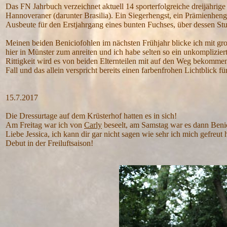
Das FN Jahrbuch verzeichnet aktuell 14 sporterfolgreiche dreijährig
Hannoveraner (darunter Brasilia). Ein Siegerhengst, ein Prämienhen
Ausbeute für den Erstjahrgang eines bunten Fuchses, über dessen St
Meinen beiden Beniciofohlen im nächsten Frühjahr blicke ich mit gros
hier in Münster zum anreiten und ich habe selten so ein unkomplizie
Rittigkeit wird es von beiden Elternteilen mit auf den Weg bekomme
Fall und das allein verspricht bereits einen farbenfrohen Lichtblick 
15.7.2017
Die Dressurtage auf dem Krüsterhof hatten es in sich!
Am Freitag war ich von
Carly
beseelt, am Samstag war es dann Benici
Liebe Jessica, ich kann dir gar nicht sagen wie sehr ich mich gefreut 
Debut in der Freiluftsaison!