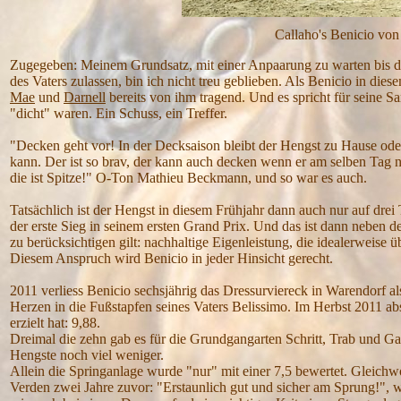
Callaho's Benicio von Belissimo x Vel
Zugegeben: Meinem Grundsatz, mit einer Anpaarung zu warten bis di
des Vaters zulassen, bin ich nicht treu geblieben. Als Benicio in die
Mae
und
Darnell
bereits von ihm tragend. Und es spricht für seine 
"dicht" waren. Ein Schuss, ein Treffer.
"Decken geht vor! In der Decksaison bleibt der Hengst zu Hause ode
kann. Der ist so brav, der kann auch decken wenn er am selben Tag
die ist Spitze!" O-Ton Mathieu Beckmann, und so war es auch.
Tatsächlich ist der Hengst in diesem Frühjahr dann auch nur auf drei
der erste Sieg in seinem ersten Grand Prix. Und das ist dann neben 
zu berücksichtigen gilt: nachhaltige Eigenleistung, die idealerweise
Diesem Anspruch wird Benicio in jeder Hinsicht gerecht.
2011 verliess Benicio sechsjährig das Dressurviereck in Warendorf a
Herzen in die Fußstapfen seines Vaters Belissimo. Im Herbst 2011 ab
erzielt hat: 9,88.
Dreimal die zehn gab es für die Grundgangarten Schritt, Trab und Gal
Hengste noch viel weniger.
Allein die Springanlage wurde "nur" mit einer 7,5 bewertet. Gleichwo
Verden zwei Jahre zuvor: "Erstaunlich gut und sicher am Sprung!", wa