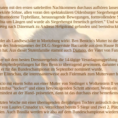
onaten mit den ersten sattelreifen Nachkommen durchaus aufhören lasse
gekörte Söhne, allen voran den spektakulären Oldenburger Siegerhengs
 ultramoderne Typbrillanz, herausragende Bewegungen, formvollendete S
ta um Längen und wurde als Siegerhengst frenetisch gefeiert." Und wie
 Weg nach Dänemark zu Andreas Helgstrand gefunden und beeindruckt se
 der als Landbeschäler in Moritzburg wirkt. Ben Benicio's Mutter ist d
erin des Stutenstammes der DLG-Siegerstute Baccarole aus dem Hause B
n hat. Aus dieser Stutenfamilie stammt auch
Diatano
, der Vater von Fan
s er mit dem besten Dressurergebnis die 14-tägige Veranlagunsgprüfung
 Reitpferdeprüfungen hat Ben Benicio überragend gewonnen, darunter d
e er für das Bundeschampionat im September nominiert wurde.
der Eliteschau, die interessanterweise auch Fidermark zum Muttervater h
io mit einem Sohn aus einer Mutter von Stedinger x Wolkenstein II ve
ttribut "locker!" und einen hervorragenden Schritt attestiert. Wenn ein
indest an der Hand- präsentiert, dann ist das durchaus eine bemerken
zten Woche mit einer überragenden dreijährigen Tochter anlässlich des
 von Lauries Crusador xx, verzeichnet bereits 5 Siege und zwei 2. Plät
rden. Auch Brasilia werden wir also auf dem Bundeschampionat wieder