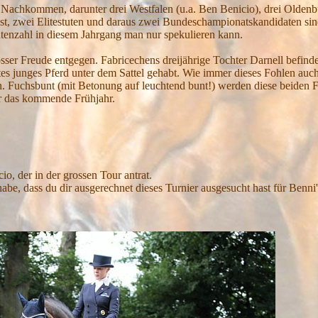
e Nachkommen, darunter drei Westfalen (u.a. Ben Benicio), drei Oldenb
gst, zwei Elitestuten und daraus zwei Bundeschampionatskandidaten sin
utenzahl in diesem Jahrgang man nur spekulieren kann.
ser Freude entgegen. Fabricechens dreijährige Tochter Darnell befindet
rtes junges Pferd unter dem Sattel gehabt. Wie immer dieses Fohlen auc
n. Fuchsbunt (mit Betonung auf leuchtend bunt!) werden diese beiden F
für das kommende Frühjahr.
o, der in der grossen Tour antrat.
habe, dass du dir ausgerechnet dieses Turnier ausgesucht hast für Benni'