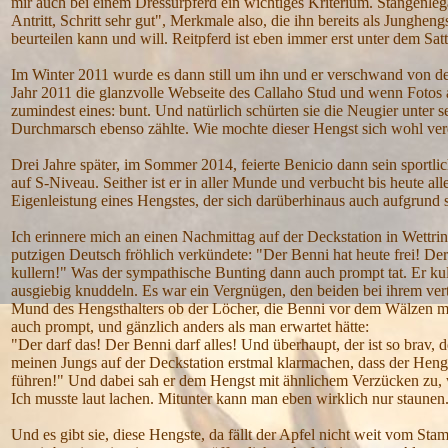
mir auch bei einem Dressurpferd ein wichtiges Kriterium. Stangenlega
Antritt, Schritt sehr gut", Merkmale also, die ihn bereits als Junghe
beurteilen kann und will. Reitpferd ist eben immer erst unter dem Satt
Im Winter 2011 wurde es dann still um ihn und er verschwand von der 
Jahr 2011 die glanzvolle Webseite des Callaho Stud und wenn Fotos
zumindest eines: bunt. Und natürlich schürten sie die Neugier unter 
Durchmarsch ebenso zählte. Wie mochte dieser Hengst sich wohl ve
Drei Jahre später, im Sommer 2014, feierte Benicio dann sein sport
auf S-Niveau. Seither ist er in aller Munde und verbucht bis heute a
Eigenleistung eines Hengstes, der sich darüberhinaus auch aufgrund s
Ich erinnere mich an einen Nachmittag auf der Deckstation in Wettring
putzigen Deutsch fröhlich verkündete: "Der Benni hat heute frei! Der
kullern!" Was der sympathische Bunting dann auch prompt tat. Er kull
ausgiebig knuddeln. Es war ein Vergnügen, den beiden bei ihrem ver
Mund des Hengsthalters ob der Löcher, die Benni vor dem Wälzen m
auch prompt, und gänzlich anders als man erwartet hätte:
"Der darf das! Der Benni darf alles! Und überhaupt, der ist so brav,
meinen Jungs auf der Deckstation erstmal klarmachen, dass der Heng
führen!" Und dabei sah er dem Hengst mit ähnlichem Verzücken zu, wi
Ich musste laut lachen. Mitunter kann man eben wirklich nur staunen
Und es gibt sie, diese Hengste, da fällt der Apfel nicht weit vom Sta