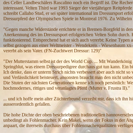
des Celler Landbeschälers Rascalino noch ein Begriff ist. Die Recher
interessant. Velten Third war 1993 Sieger der vierjährigen Reitpfer
schreibt Callaho Stud, er sei später international im Dressursport e
Dressurpferd der Olympischen Spiele in Montreal 1976. Zu Wilhelm St
"Gegen manche Widerstände errichtete er in Bremen-Borgfeld in den 7
Anerkennung des im Dressursport erfolgreichen Velten Sohn durch. Ke
funktionierend. Entsprechend hat er sich auch vererbt: Keine Typen a
selbst gezogen aus einer Weltmeister - Wendekreis - Wiesenbaum xx
vererbt als sein Vater. (FN-Zuchtwert Dressur: 129)"
"Der Mutterstamm selbst ist der des World Cup. ... Mit Wanderkönig 
Springblut, was einem Dressurpedigree durchaus gut tun kann. Ein 
Ich denke, dass er unterm Strich nichts verbessert aber auch nicht so
und Verlässlichkeit beisteuert, ansonsten braucht man den nicht unbe
Die Stuten der nächsten Generationen kenne ich noch persönlich: W
hochmodernes, rittiges und veranlagtes Pferd (Mutter v. Frustra II)."
... und ich hoffe mein alter Züchterfreund verzeiht mir, dass ich ihn
ausserordentlich gefallen.
Die hohe Dichte der oben beschriebenen traditionellen hannoversche
unbedingt als Fohlenmacher. Kein Makel, wenn der Fokus in der Anp
anpaart, die ihrerseits durchaus über Fohlenmacherqualitäten verfüge