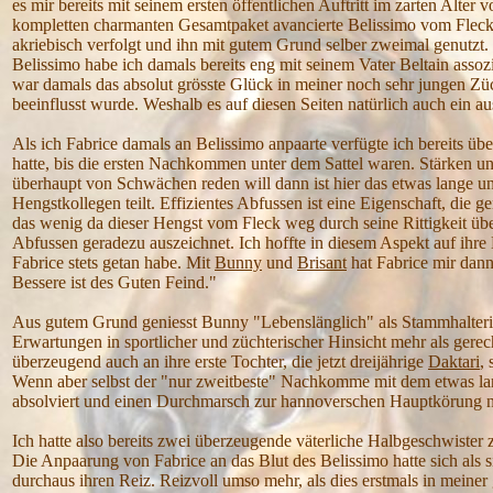
es mir bereits mit seinem ersten öffentlichen Auftritt im zarten Alt
kompletten charmanten Gesamtpaket avancierte Belissimo vom Fleck 
akriebisch verfolgt und ihn mit gutem Grund selber zweimal genutzt.
Belissimo habe ich damals bereits eng mit seinem Vater Beltain assozi
war damals das absolut grösste Glück in meiner noch sehr jungen Züc
beeinflusst wurde. Weshalb es auf diesen Seiten natürlich auch ein a
Als ich Fabrice damals an Belissimo anpaarte verfügte ich bereits übe
hatte, bis die ersten Nachkommen unter dem Sattel waren. Stärken u
überhaupt von Schwächen reden will dann ist hier das etwas lange u
Hengstkollegen teilt. Effizientes Abfussen ist eine Eigenschaft, die ge
das wenig da dieser Hengst vom Fleck weg durch seine Rittigkeit über
Abfussen geradezu auszeichnet. Ich hoffte in diesem Aspekt auf ihre
Fabrice stets getan habe. Mit
Bunny
und
Brisant
hat Fabrice mir dann
Bessere ist des Guten Feind."
Aus gutem Grund geniesst Bunny "Lebenslänglich" als Stammhalterin 
Erwartungen in sportlicher und züchterischer Hinsicht mehr als gere
überzeugend auch an ihre erste Tochter, die jetzt dreijährige
Daktari
,
Wenn aber selbst der "nur zweitbeste" Nachkomme mit dem etwas la
absolviert und einen Durchmarsch zur hannoverschen Hauptkörung na
Ich hatte also bereits zwei überzeugende väterliche Halbgeschwister 
Die Anpaarung von Fabrice an das Blut des Belissimo hatte sich als 
durchaus ihren Reiz. Reizvoll umso mehr, als dies erstmals in mein