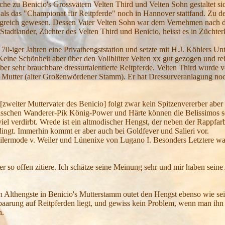
che zu Benicio's Grossvätern Velten Third und Velten Sohn gestaltet sic
de als das "Championat für Reitpferde" noch in Hannover stattfand. Zu 
rfolgreich gewesen. Dessen Vater Velten Sohn war dem Vernehmen nach d
adtlander, Züchter des Velten Third und Benicio, heisst es in Züchter
0-iger Jahren eine Privathengststation und setzte mit H.J. Köhlers Unt
ine Schönheit aber über den Vollblüter Velten xx gut gezogen und reit
ber sehr brauchbare dressurtalentierte Reitpferde. Velten Third wurde
- Mutter (alter Großenwördener Stamm). Er hat Dressurveranlagung noc
[zweiter Muttervater des Benicio] folgt zwar kein Spitzenvererber abe
bisschen Wanderer-Pik König-Power und Härte können die Belissimos s
 viel verdirbt. Wrede ist ein altmodischer Hengst, der neben der Rappfar
dingt. Immerhin kommt er aber auch bei Goldfever und Salieri vor.
eilermode v. Weiler und Lünenixe von Lugano I. Besonders Letztere wa
 hier so offen zitiere. Ich schätze seine Meinung sehr und mir haben sei
n Althengste in Benicio's Mutterstamm outet den Hengst ebenso wie sei
aarung auf Reitpferden liegt, und gewiss kein Problem, wenn man ihn
n.