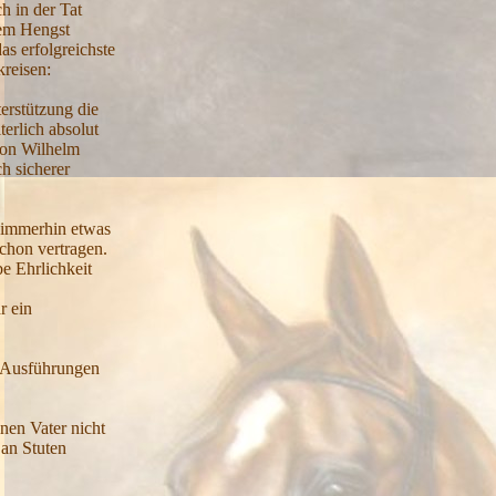
h in der Tat
dem Hengst
as erfolgreichste
kreisen:
erstützung die
erlich absolut
 von Wilhelm
h sicherer
r immerhin etwas
chon vertragen.
be Ehrlichkeit
r ein
ne Ausführungen
nen Vater nicht
 an Stuten