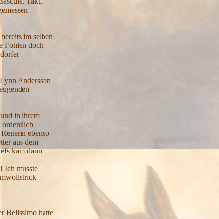
Bascule, Takt,
angemessen
bereits im selben
se Fohlen doch
ndorfer
a Lynn Andersson
rzeugenden
 und in ihrem
 ordentlich
 Reiterin ebenso
tter aus dem
hefs kam dann
e! Ich musste
umwollstrick
er Belissimo hatte