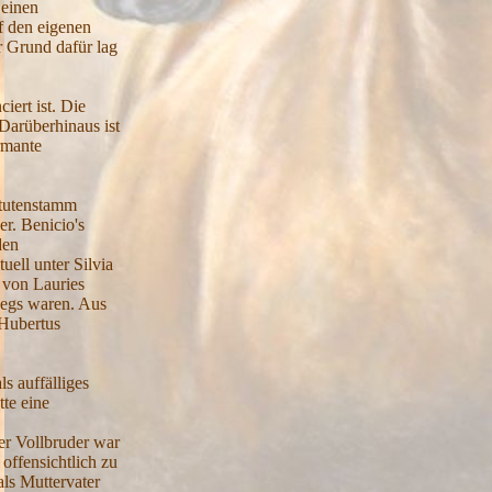
 einen
f den eigenen
r Grund dafür lag
iert ist. Die
 Darüberhinaus ist
rmante
Stutenstamm
r. Benicio's
den
uell unter Silvia
 von Lauries
wegs waren. Aus
 Hubertus
s auffälliges
tte eine
rer Vollbruder war
offensichtlich zu
als Muttervater