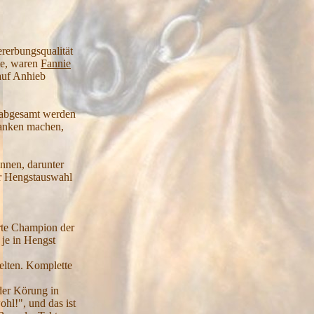
rerbungsqualität
hte, waren
Fannie
 auf Anhieb
h abgesamt werden
danken machen,
onnen, darunter
er Hengstauswahl
erte Champion der
 je in Hengst
selten. Komplette
 der Körung in
hl!", und das ist