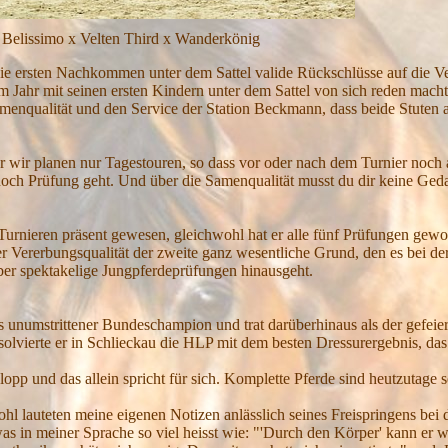
ten Third x Wanderkönig
e ersten Nachkommen unter dem Sattel valide Rückschlüsse auf die Ve
sem Jahr mit seinen ersten Kindern unter dem Sattel von sich reden mac
Samenqualität und den Service der Station Beckmann, dass beide Stuten
r wir planen nur Tagestouren, so dass vor oder nach dem Turnier noc
 noch Prüfung geht. Und über die Samenqualität musst du dir keine Ge
 Turnieren präsent gewesen, gleichwohl hat er alle fünf Prüfungen gew
der Vererbungsqualität der zweite ganz wesentliche Grund, den es bei d
 über spektakelige Jungpferdeprüfungen hinausgeht.
ls unumstrittener Bundeschampion und trat darüberhinaus als der gefei
solvierte er in Schlieckau die HLP mit dem besten Dressurergebnis, das
opp und das allein spricht für sich. Komplette Pferde sind heutzutage 
hl lauteten meine eigenen Notizen anlässlich seines Freispringens bei
s in meiner Sprache so viel heisst wie: "'Durch den Körper' kann er wo